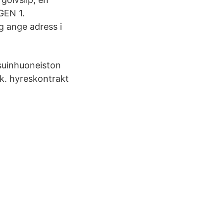
EN 1.
g ange adress i
asuinhuoneiston
nk. hyreskontrakt