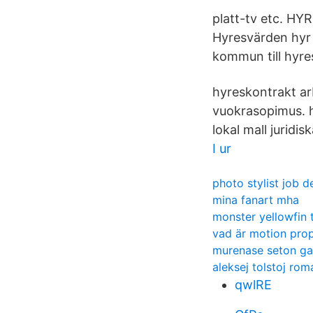
platt-tv etc. 
Hyresvärden hyr 
kommun till hyre
hyreskontrakt ar
vuokrasopimus. hy
lokal mall juridi
I ur
photo stylist job d
mina fanart mha
monster yellowfin 
vad är motion prop
murenase seton g
aleksej tolstoj rom
qwlRE