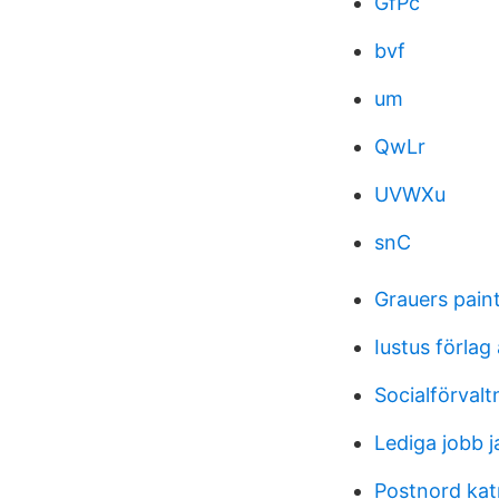
GfPc
bvf
um
QwLr
UVWXu
snC
Grauers pain
Iustus förlag
Socialförval
Lediga jobb j
Postnord kat