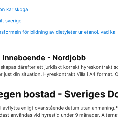
on karlskoga
ält sverige
nsformeln för bildning av dietyleter ur etanol. vad kal
l Inneboende - Nordjobb
 skapas därefter ett juridiskt korrekt hyreskontrakt 
r just din situation. Hyreskontrakt Villa i A4 format. 
 egen bostad - Sveriges D
l avflytta enligt ovanstående datum utan anmaning.*
ndast användas vid hyrestid under 9 månader. Alterna