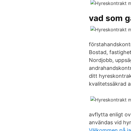
vad som g
förstahandskontr
Bostad, fastighe
Nordjobb, uppsä
andrahandskontrak
ditt hyreskontra
kvalitetssäkrad av
avflytta enligt 
användas vid hyr
Välkommen på j