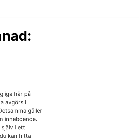
ånad:
gliga här på
la avgörs i
. Detsamma gäller
 en inneboende.
själv I ett
du kan hitta