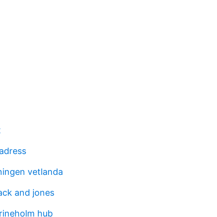
t
 adress
tningen vetlanda
ack and jones
rineholm hub