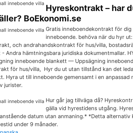
Hyreskontrakt – har d
äller? BoEkonomi.se
Gratis inneboendekontrakt för dig
inneboende. behöva när du hyr ut:
akt, och andrahandskontrakt för hus/villa, bostadsrät
t - Andra hämtningsbara juridiska dokumentmallar.
gning inneboende blankett — Uppsägning inneboend
t för hus/villa, Hyr du ut utan tillstånd kan det leda 
kt. Hyra ut till inneboende gemensamt i en anpassad 
 jurister.
Hur går jag tillväga då? Hyreskont
gälla vid hyrestidens utgång. Hyre
ovanstående datum utan anmaning.* *Detta alternativ
estid under 9 månader.
apanska