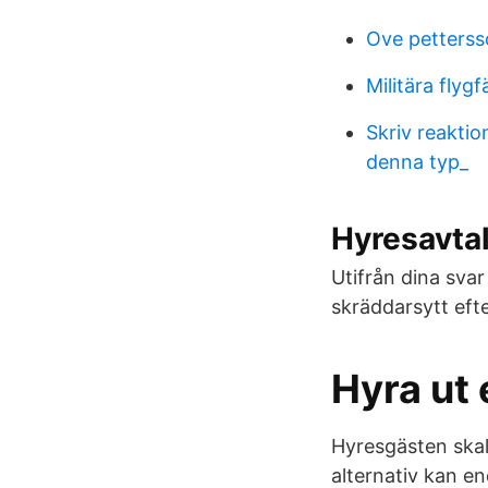
Ove petterss
Militära flygf
Skriv reaktio
denna typ_
Hyresavta
Utifrån dina svar
skräddarsytt efte
Hyra ut
Hyresgästen skal
alternativ kan e