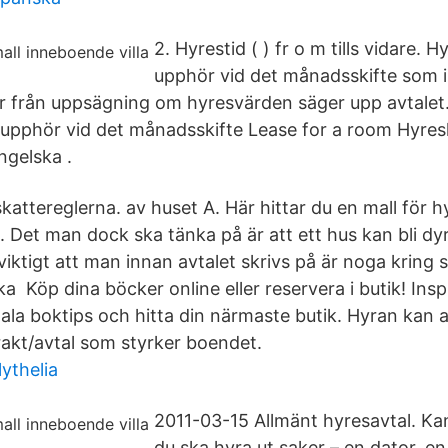
2. Hyrestid ( ) fr o m tills vidare. 
upphör vid det månadsskifte som i
r från uppsägning om hyresvärden säger upp avtalet
upphör vid det månadsskifte Lease for a room Hyres
gelska .
kattereglerna. av huset A. Här hittar du en mall för 
a. Det man dock ska tänka på är att ett hus kan bli dyr
viktigt att man innan avtalet skrivs på är noga kring 
a Köp dina böcker online eller reservera i butik! Insp
ala boktips och hitta din närmaste butik. Hyran kan a
rakt/avtal som styrker boendet.
ythelia
2011-03-15 Allmänt hyresavtal. K
du ska hyra ut saker – en dator, en 