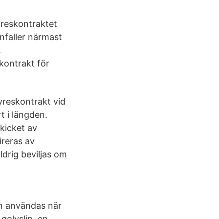
Hyreskontraktet
nfaller närmast
.
kontrakt för
hyreskontrakt vid
t i längden.
skicket av
ireras av
ldrig beviljas om
an användas när
golvslip, en