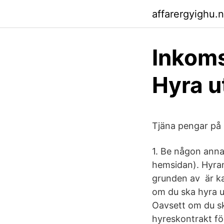
affarergyighu.n
Inkoms
Hyra ut
Tjäna pengar på
1. Be någon annan
hemsidan). Hyran 
grunden av är kan
om du ska hyra ut
Oavsett om du ska
hyreskontrakt fö