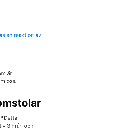
las en reaktion av
som är
Om oss.
omstolar
 *Detta
tiv 3 Från och