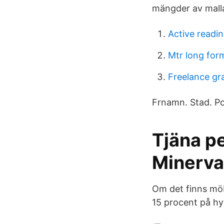
mängder av malla
Active readin
Mtr long for
Freelance gra
Frnamn. Stad. P
Tjäna p
Minerva
Om det finns möbl
15 procent på hy