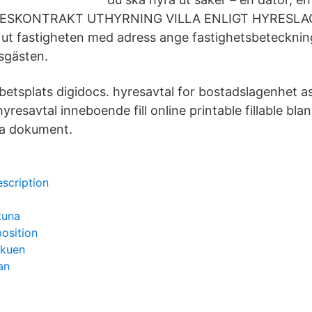
HYRESKONTRAKT UTHYRNING VILLA ENLIGT HYRESLAG
ut fastigheten med adress ange fastighetsbetecknin
sgästen.
betsplats digidocs. hyresavtal for bostadslagenhet 
resavtal inneboende fill online printable fillable bla
ska dokument.
escription
tuna
osition
akuen
an