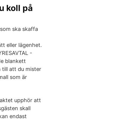
u koll på
 som ska skaffa
t eller lägenhet.
 HYRESAVTAL -
e blankett
till att du mister
mall som är
raktet upphör att
sgästen skall
 kan endast