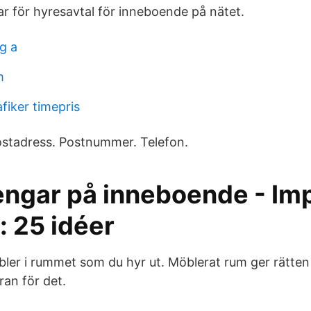
r för hyresavtal för inneboende på nätet.
g a
m
fiker timepris
ostadress. Postnummer. Telefon.
engar på inneboende - Im
: 25 idéer
er i rummet som du hyr ut. Möblerat rum ger rätten at
ran för det.